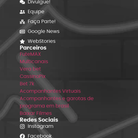
Divulgue!
Equipe
Faça Parte!
Google News
WebStories
Parceiros
FuteMAX
Multicanais
Vera bet
CassinoPix
Bet 7k
Acompanhantes Virtuais
Acompanhantes e garotas de
programa em brasil
Baixar Filmes
Redes Sociais
Instagram
Facebook