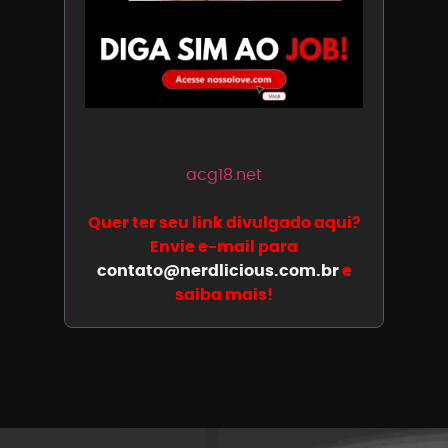
acg18.net
Quer ter seu link divulgado aqui?
Envie e-mail para
contato@nerdlicious.com.br
e
saiba mais!