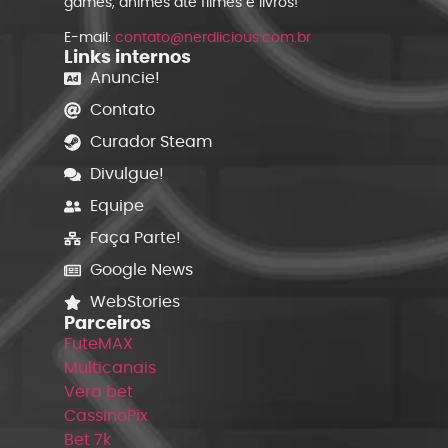
games, animes até filmes e livros!
E-mail:
contato@nerdlicious.com.br
Links internos
Anuncie!
Contato
Curador Steam
Divulgue!
Equipe
Faça Parte!
Google News
WebStories
Parceiros
FuteMAX
Multicanais
Vera bet
CassinoPix
Bet 7k