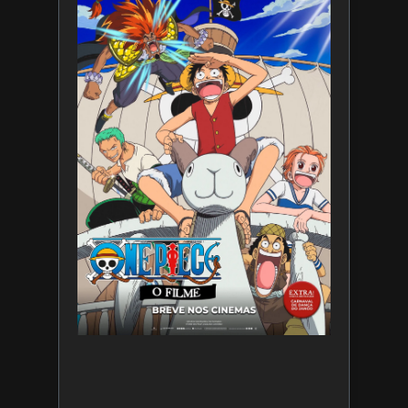
divulga
trailer
de ONE
PIECE O
Filme
7 de
agosto
de 2026
Leia
mais »