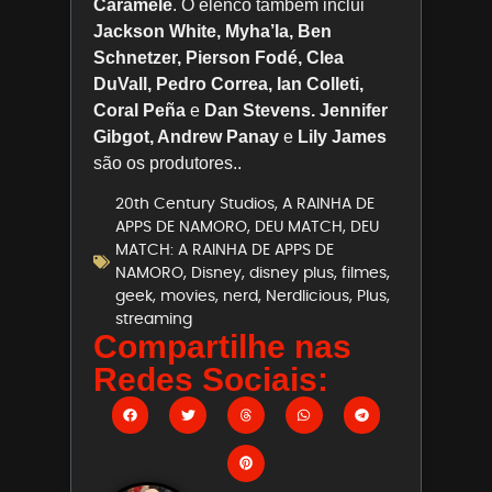
Caramele
. O elenco também inclui
Jackson White, Myha’la, Ben
Schnetzer, Pierson Fodé, Clea
DuVall, Pedro Correa, Ian Colleti,
Coral Peña
e
Dan Stevens. Jennifer
Gibgot, Andrew Panay
e
Lily James
são os produtores..
20th Century Studios
,
A RAINHA DE
APPS DE NAMORO
,
DEU MATCH
,
DEU
MATCH: A RAINHA DE APPS DE
NAMORO
,
Disney
,
disney plus
,
filmes
,
geek
,
movies
,
nerd
,
Nerdlicious
,
Plus
,
streaming
Compartilhe nas
Redes Sociais: