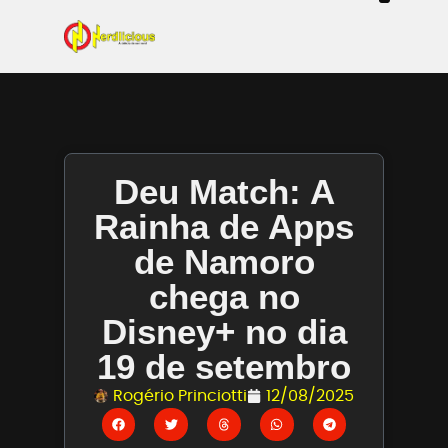
Even
Mangás / Livros /
Tecn
Filmes & Sé
Ga
Deu Match: A
Rainha de Apps
de Namoro
chega no
Disney+ no dia
19 de setembro
Rogério Princiotti
12/08/2025