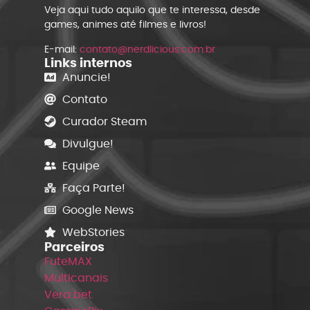
Veja aqui tudo aquilo que te interessa, desde
games, animes até filmes e livros!
E-mail:
contato@nerdlicious.com.br
Links internos
Anuncie!
Contato
Curador Steam
Divulgue!
Equipe
Faça Parte!
Google News
WebStories
Parceiros
FuteMAX
Multicanais
Vera bet