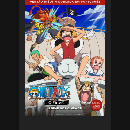
Paris
Filmes
divulga
trailer
de ONE
PIECE O
Filme
7 de
agosto
de 2026
Leia
mais »