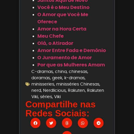
Juntos Aqui de Novo
Você é o Meu Destino
O Amor que Você Me
Oferece
Amor na Hora Certa
Meu Chefe
Olá, o Atirador
Amor Entre Fada e Demônio
O Juramento de Amor
Por que as Mulheres Amam
C-dramas
,
china
,
chinesas
,
doramas
,
geek
,
k-dramas
,
minisseries
,
minisséries Chinesas
,
nerd
,
Nerdlicious
,
Rakuten
,
Rakuten
Viki
,
séries
,
Viki
Compartilhe nas
Redes Sociais: