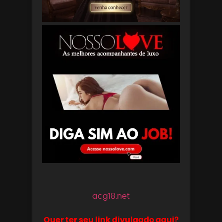
acg18.net
Quer ter seu link divulgado aqui?