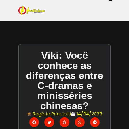
Even
Mangás / Livros /
Tecn
Filmes & Sé
Ga
Viki: Você
conhece as
diferenças entre
C-dramas e
minisséries
chinesas?
Rogério Princiotti
14/04/2025