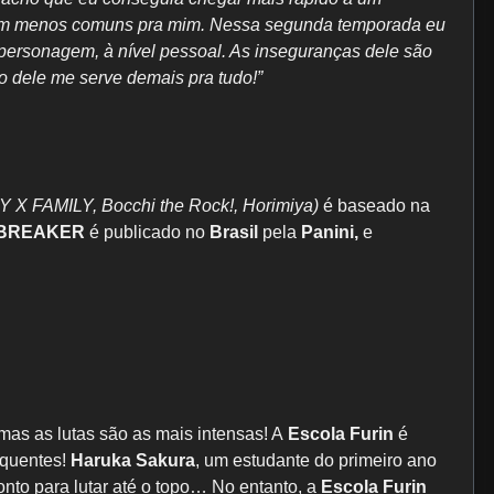
ram menos comuns pra mim. Nessa segunda temporada eu
personagem, à nível pessoal. As inseguranças dele são
 dele me serve demais pra tudo!”
Y X FAMILY, Bocchi the Rock!, Horimiya)
é baseado na
 BREAKER
é publicado no
Brasil
pela
Panini,
e
mas as lutas são as mais intensas! A
Escola Furin
é
quentes!
Haruka Sakura
, um estudante do primeiro ano
onto para lutar até o topo… No entanto, a
Escola Furin