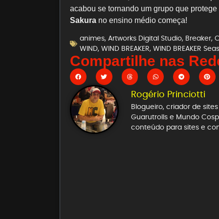
acabou se tornando um grupo que protege a
Sakura
no ensino médio começa!
animes
,
Artworks Digital Studio
,
Breaker
,
C
WIND
,
WIND BREAKER
,
WIND BREAKER Seas
Compartilhe nas Rede
Rogério Princiotti
Blogueiro, criador de sit
Guarutrolls e Mundo Cospl
conteúdo para sites e co