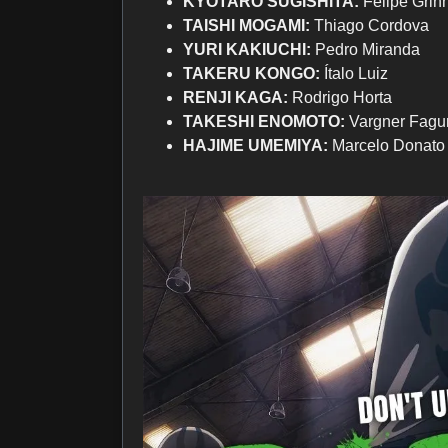
KYOTARO SUGISHITA:
Felipe Grin
TAISHI MOGAMI:
Thiago Cordova
YURI KAKIUCHI:
Pedro Miranda
TAKERU KONGO:
Ítalo Luiz
RENJI KAGA:
Rodrigo Horta
TAKESHI ENOMOTO:
Vargner Fagu
HAJIME UMEMIYA:
Marcelo Donato