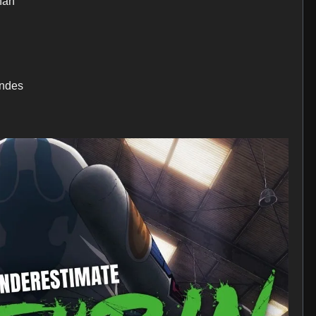
nan
ndes