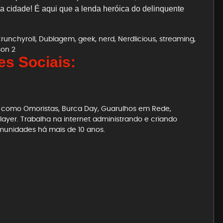
 cidade! É aqui que a lenda heróica do delinquente
runchyroll
,
Dublagem
,
geek
,
nerd
,
Nerdlicious
,
streaming
,
on 2
s Sociais:
es como Omoristas, Burca Day, Guarulhos em Rede,
ayer. Trabalha na internet administrando e criando
munidades há mais de 10 anos.