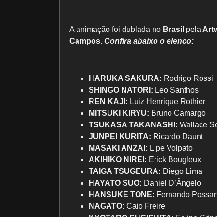
A animação foi dublada no
Brasil
pela
Artw
Campos
.
Confira abaixo o elenco:
HARUKA SAKURA:
Rodrigo Rossi
SHINGO NATORI:
Leo Santhos
REN KAJI:
Luiz Henrique Rothier
MITSUKI KIRYU:
Bruno Camargo
TSUKASA TAKANASHI:
Wallace S
JUNPEI KURITA:
Ricardo Daunt
MASAKI ANZAI:
Lipe Volpato
AKIHIKO NIREI:
Erick Bougleux
TAIGA TSUGEURA:
Diego Lima
HAYATO SUO:
Daniel D’Ângelo
HANSUKE TONE:
Fernando Possan
NAGATO:
Caio Freire