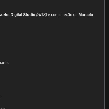
orks Digital Studio
(ADS)
e com direção de
Marcelo
oares
i