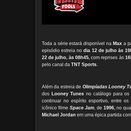
Toda a série estará disponível na
Max
a pa
episódio estreia no
dia 12 de julho às 1
22 de julho, às 08h45,
com reprises às
16
pelo canal da
TNT Sports
.
Além da estreia de
Olimpíadas Looney T
dos
Looney Tunes
no catálogo para os 
continuar no espírito esportivo, entre
icônico filme
Space Jam
, de
1996,
no qua
Michael Jordan
em uma épica partida cont