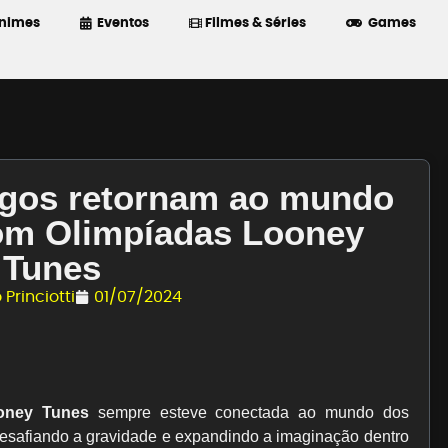
nimes
Eventos
Filmes & Séries
Games
igos retornam ao mundo
om Olimpíadas Looney
Tunes
 Princiotti
01/07/2024
oney Tunes
sempre esteve conectada ao mundo dos
desafiando a gravidade e expandindo a imaginação dentro