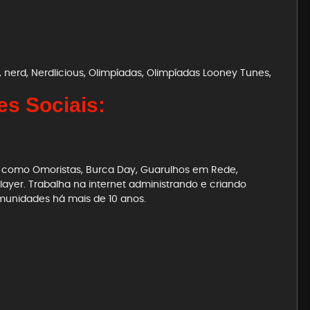
,
nerd
,
Nerdlicious
,
Olimpíadas
,
Olimpíadas Looney Tunes
,
s Sociais:
es como Omoristas, Burca Day, Guarulhos em Rede,
ayer. Trabalha na internet administrando e criando
munidades há mais de 10 anos.