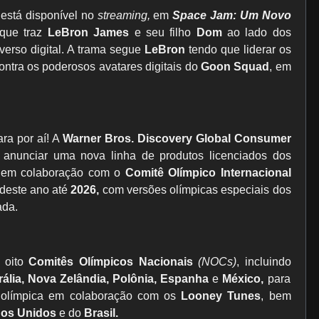
 está disponível no
streaming,
em
Space Jam: Um Novo
que traz
LeBron James
e seu filho
Dom
ao lado dos
rso digital. A trama segue
LeBron
tendo que liderar os
ntra os poderosos avatares digitais do
Goon Squad
, em
ra por aí! A
Warner Bros. Discovery Global Consumer
nunciar uma nova linha de produtos licenciados dos
em colaboração com o
Comitê Olímpico Internacional
 deste ano até
2026,
com versões olímpicas especiais dos
ada.
m oito
Comitês Olímpicos Nacionais
(NOCs)
, incluindo
rália, Nova Zelândia, Polônia, Espanha
e
México,
para
pe olímpica em colaboração com os
Looney Tunes
, bem
dos Unidos
e do
Brasil.