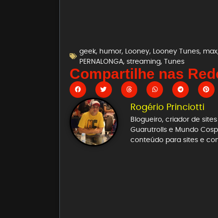
geek
,
humor
,
Looney
,
Looney Tunes
,
max
PERNALONGA
,
streaming
,
Tunes
Compartilhe nas Rede
Rogério Princiotti
Blogueiro, criador de sit
Guarutrolls e Mundo Cospl
conteúdo para sites e co