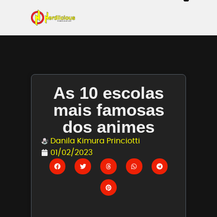
Even
Mangás / Livros /
Tecn
Filmes & Sé
Ga
As 10 escolas
mais famosas
dos animes
Danila Kimura Princiotti
01/02/2023