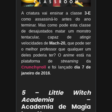
A criatura vai ensinar a classe
3-E
como assassiná-lo antes do ano
terminar. Mas como pode esta classe
de desajustados matar um monstro
tentacular, capaz de atingir
velocidades de
Mach-20,
que pode ser
o melhor professor que qualquer um
deles poderia ter? O
anime
está na
plataforma de
streaming
da
Crunchyroll
e foi lançado
dia 7 de
janeiro de 2016
.
5 – Little Witch
Academia
–
Academia de Magia