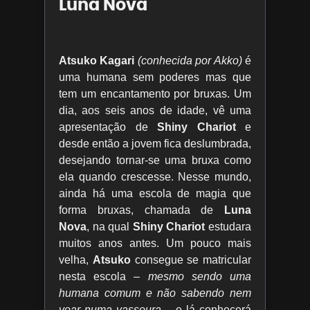
Luna Nova
Atsuko Kagari
(conhecida por Akko)
é
uma humana sem poderes mas que
tem um encantamento por bruxas. Um
dia, aos seis anos de idade, vê uma
apresentação de
Shiny Chariot
e
desde então a jovem fica deslumbrada,
desejando tornar-se uma bruxa como
ela quando crescesse. Nesse mundo,
ainda há uma escola de magia que
forma bruxas, chamada de
Luna
Nova
, na qual
Shiny Chariot
estudara
muitos anos antes. Um pouco mais
velha,
Atsuko
consegue se matricular
nesta escola
– mesmo sendo uma
humana comum e não sabendo nem
voar numa vassoura –
e lá conhecerá