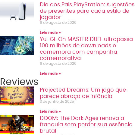
Dia dos Pais PlayStation: sugestões
de presentes para cada estilo de
jogador
6 de agosto de 2026
Leia mais »
Yu-Gi-Oh MASTER DUEL ultrapassa
100 milhões de downloads e
comemora com campanha
comemorativa
6 de agosto de 2026
Leia mais »
Reviews
Projected Dreams: Um jogo que
parece abraço de infância
3 de junho de 2025
Leia mais »
DOOM: The Dark Ages renova a
franquia sem perder sua essência
brutal