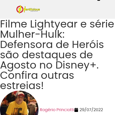
Even
Mangás / Livros /
Tecn
Filmes & Sé
Ga
Filme Lightyear e série
Mulher-Hulk:
Defensora de Heróis
são destaques de
Agosto no Disney+.
Confira outras
estreias!
Rogério Princiotti
29/07/2022