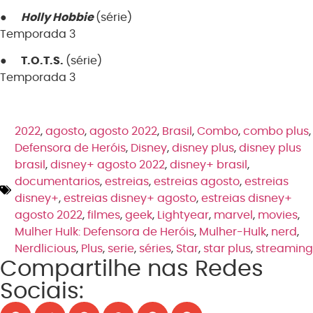
●
Holly
Hobbie
(série)
Temporada 3
●
T.O.T.S.
(série)
Temporada 3
2022
,
agosto
,
agosto 2022
,
Brasil
,
Combo
,
combo plus
,
Defensora de Heróis
,
Disney
,
disney plus
,
disney plus
brasil
,
disney+ agosto 2022
,
disney+ brasil
,
documentarios
,
estreias
,
estreias agosto
,
estreias
disney+
,
estreias disney+ agosto
,
estreias disney+
agosto 2022
,
filmes
,
geek
,
Lightyear
,
marvel
,
movies
,
Mulher Hulk: Defensora de Heróis
,
Mulher-Hulk
,
nerd
,
Nerdlicious
,
Plus
,
serie
,
séries
,
Star
,
star plus
,
streaming
Compartilhe nas Redes
Sociais: