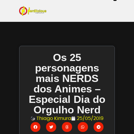
Even
Mangás / Livros /
Tecn
Filmes & Sé
Ga
Os 25
personagens
mais NERDS
dos Animes –
Especial Dia do
Orgulho Nerd
Thiago Kimura
25/05/2019