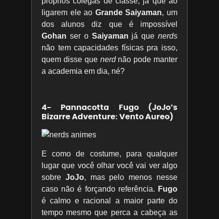
próprios colegas de classe, já que ao
ligarem ele ao
Grande Saiyaman
, um
dos alunos diz que é impossível
Gohan
ser o
Saiyaman
já que
nerds
não tem capacidades físicas pra isso,
quem disse que
nerd
não pode manter
a academia em dia, né?
4- Pannacotta Fugo (JoJo’s
Bizarre Adventure: Vento Aureo)
E como de costume, para qualquer
lugar que você olhar você vai ver algo
sobre
JoJo
, mas pelo menos nesse
caso não é forçando referência.
Fugo
é calmo e racional a maior parte do
tempo mesmo que perca a cabeça as