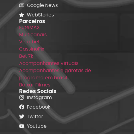
Google News
WebStories
Parceiros
FuteMAX
Multicanais
Vera bet
CassinoPix
Bet 7k
Acompanhantes Virtuais
Acompanhantes e garotas de
programa em brasil
Baixar Filmes
Redes Sociais
Instagram
Facebook
Twitter
Youtube