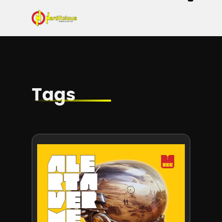
Even
Mangás / Livros /
Tecn
Filmes & Sé
Ga
Tags