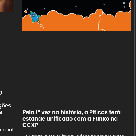
O
ações
s
Pela 1º vez na história, a Piticas terá
estande unificado com a Funko na
CCXP
encial