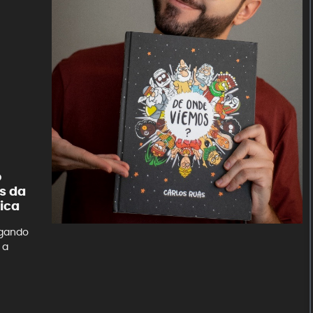
o
s da
tica
egando
 a