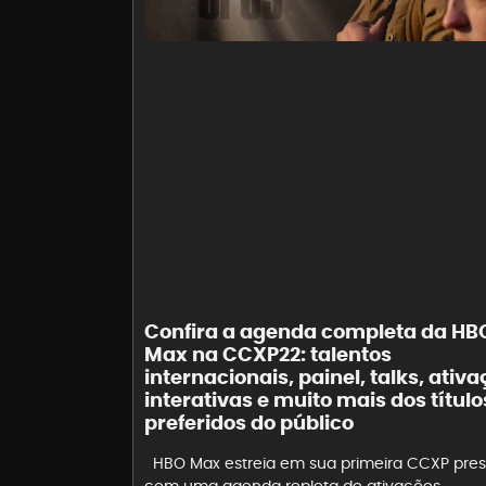
Confira a agenda completa da HB
Max na CCXP22: talentos
internacionais, painel, talks, ativ
interativas e muito mais dos título
preferidos do público
HBO Max estreia em sua primeira CCXP pres
com uma agenda repleta de ativações