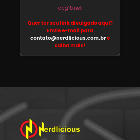
acg18.net
Quer ter seu link divulgado aqui?
Envie e-mail para
contato@nerdlicious.com.br
e
saiba mais!