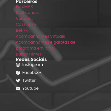
Parceiros
FuteMAX
Multicanais
Vera bet
CassinoPix
Bet 7k
Acompanhantes Virtuais
Acompanhantes e garotas de
programa em brasil
Baixar Filmes
Redes Sociais
Instagram
Facebook
Twitter
Youtube