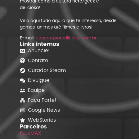
mostrar como a cultura nerd/geek é
deliciosa!
Veja aqui tudo aquilo que te interessa, desde
games, animes até filmes e livros!
E-mail:
contato@nerdlicious.com.br
Links internos
Anuncie!
Contato
Curador Steam
Divulgue!
Equipe
Faça Parte!
Google News
WebStories
Parceiros
FuteMAX