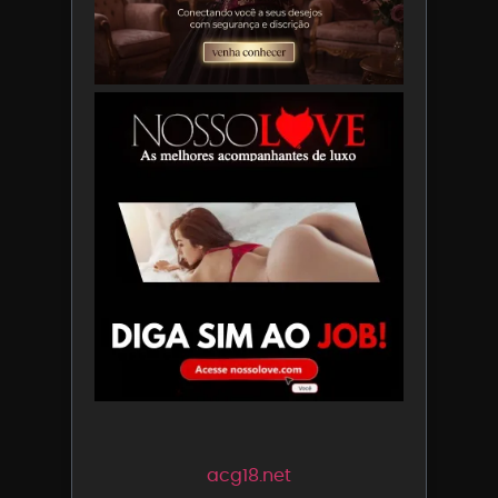
acg18.net