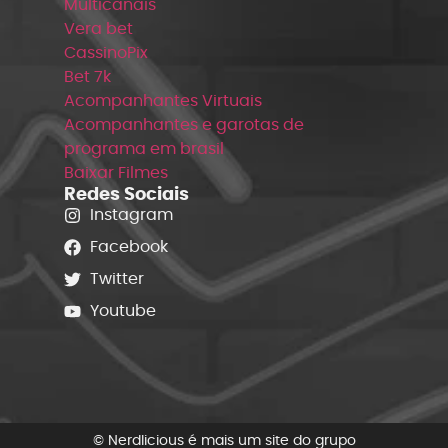
Multicanais
Vera bet
CassinoPix
Bet 7k
Acompanhantes Virtuais
Acompanhantes e garotas de
programa em brasil
Baixar Filmes
Redes Sociais
Instagram
Facebook
Twitter
Youtube
© Nerdlicious é mais um site do grupo