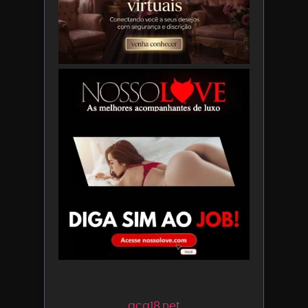
acg18.net