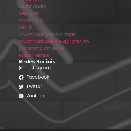
Multicanais
Vera bet
CassinoPix
Bet 7k
Acompanhantes Virtuais
Acompanhantes e garotas de
programa em brasil
Baixar Filmes
Redes Sociais
Instagram
Facebook
Twitter
Youtube