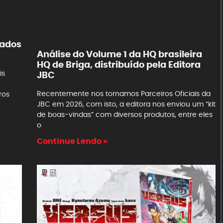
çados
Análise do Volume 1 da HQ brasileira
HQ de Briga, distribuído pela Editora
is
JBC
Recentemente nos tornamos Parceiros Oficiais da
ros
JBC em 2026, com isto, a editora nos enviou um “kit
de boas-vindas” com diversos produtos, entre eles
o
Continue Lendo »