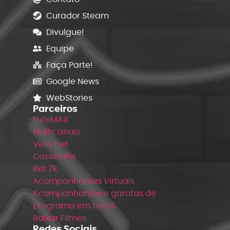
Curador Steam
Divulgue!
Equipe
Faça Parte!
Google News
WebStories
Parceiros
FuteMAX
Multicanais
Vera bet
CassinoPix
Bet 7k
Acompanhantes Virtuais
Acompanhantes e garotas de
programa em brasil
Baixar Filmes
Redes Sociais