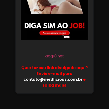
acg18.net
Quer ter seu link divulgado aqui?
Envie e-mail para
contato@nerdlicious.com.br
e
saiba mais!