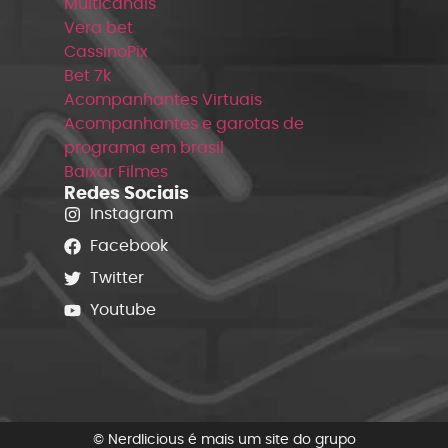
Multicanais
Vera bet
CassinoPix
Bet 7k
Acompanhantes Virtuais
Acompanhantes e garotas de
programa em brasil
Baixar Filmes
Redes Sociais
Instagram
Facebook
Twitter
Youtube
© Nerdlicious é mais um site do grupo