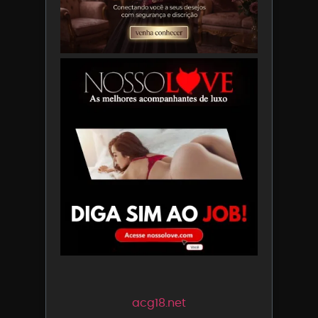
acg18.net