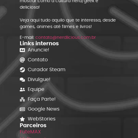
mostrar como a cultura nerd/geek é
deliciosa!
Veja aqui tudo aquilo que te interessa, desde
games, animes até filmes e livros!
E-mail:
contato@nerdlicious.com.br
Links internos
Anuncie!
Contato
Curador Steam
Divulgue!
Equipe
Faça Parte!
Google News
WebStories
Parceiros
FuteMAX