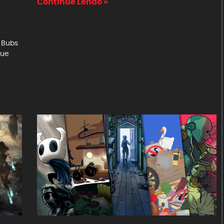
Continue Lendo »
 Bubs
que