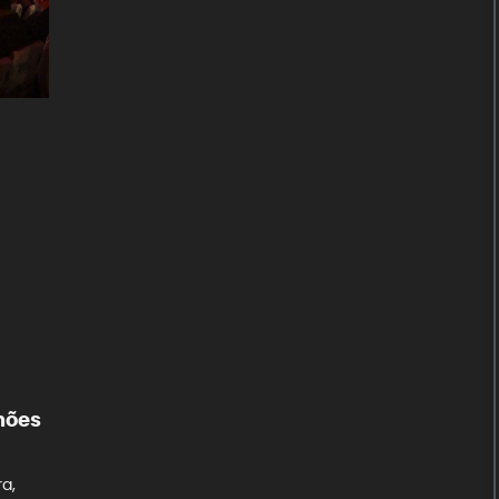
hões
ra,