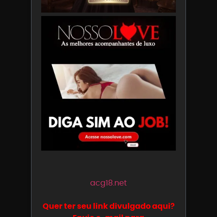
acg18.net
Quer ter seu link divulgado aqui?