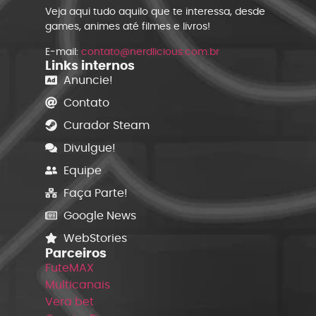
Veja aqui tudo aquilo que te interessa, desde
games, animes até filmes e livros!
E-mail:
contato@nerdlicious.com.br
Links internos
Anuncie!
Contato
Curador Steam
Divulgue!
Equipe
Faça Parte!
Google News
WebStories
Parceiros
FuteMAX
Multicanais
Vera bet