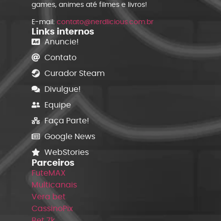
games, animes até filmes e livros!
E-mail:
contato@nerdlicious.com.br
Links internos
Anuncie!
Contato
Curador Steam
Divulgue!
Equipe
Faça Parte!
Google News
WebStories
Parceiros
FuteMAX
Multicanais
Vera bet
CassinoPix
Bet 7k