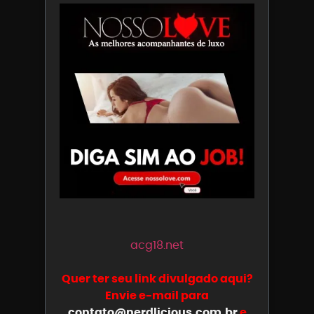
acg18.net
Quer ter seu link divulgado aqui?
Envie e-mail para
contato@nerdlicious.com.br
e