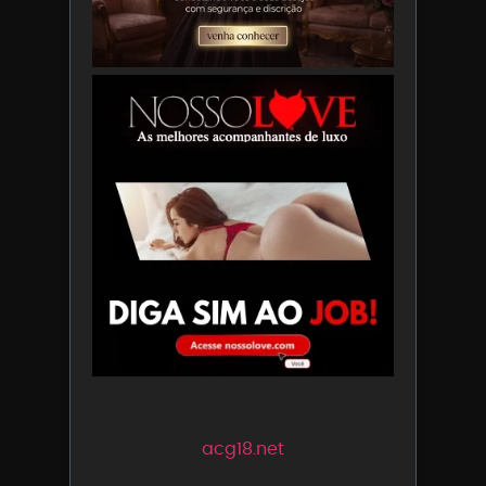
acg18.net