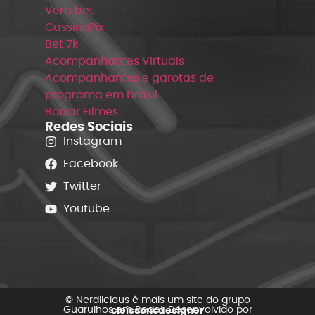
Vera bet
CassinoPix
Bet 7k
Acompanhantes Virtuais
Acompanhantes e garotas de
programa em brasil
Baixar Filmes
Redes Sociais
Instagram
Facebook
Twitter
Youtube
© Nerdlicious é mais um site do grupo
Guarulhos em Rede!. Desenvolvido por
cleissoncdesigner