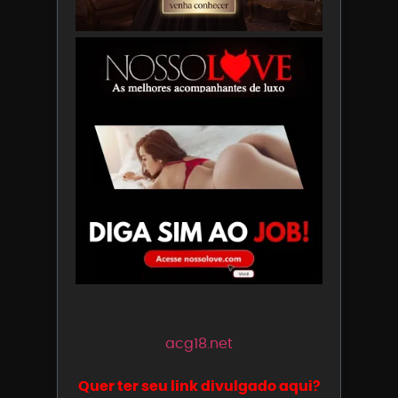
acg18.net
Quer ter seu link divulgado aqui?