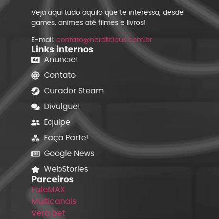
Veja aqui tudo aquilo que te interessa, desde
games, animes até filmes e livros!
E-mail:
contato@nerdlicious.com.br
Links internos
Anuncie!
Contato
Curador Steam
Divulgue!
Equipe
Faça Parte!
Google News
WebStories
Parceiros
FuteMAX
Multicanais
Vera bet