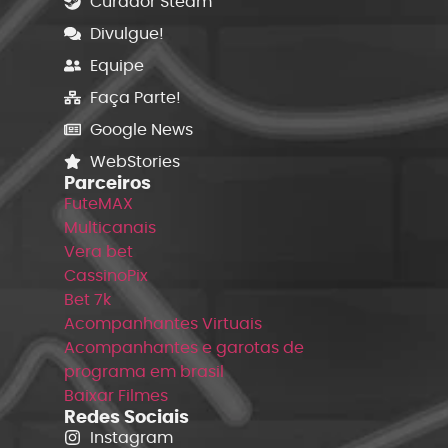
Curador Steam
Divulgue!
Equipe
Faça Parte!
Google News
WebStories
Parceiros
FuteMAX
Multicanais
Vera bet
CassinoPix
Bet 7k
Acompanhantes Virtuais
Acompanhantes e garotas de
programa em brasil
Baixar Filmes
Redes Sociais
Instagram