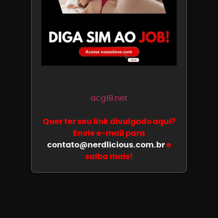
acg18.net
Quer ter seu link divulgado aqui?
Envie e-mail para
contato@nerdlicious.com.br
e
saiba mais!