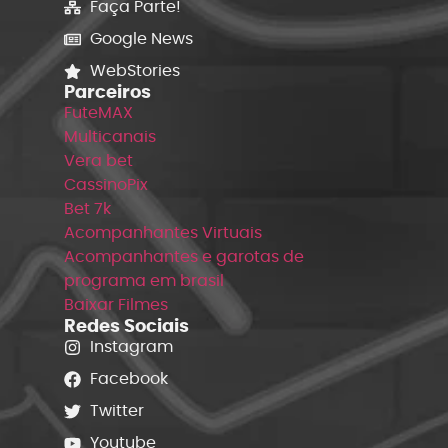
Faça Parte!
Google News
WebStories
Parceiros
FuteMAX
Multicanais
Vera bet
CassinoPix
Bet 7k
Acompanhantes Virtuais
Acompanhantes e garotas de
programa em brasil
Baixar Filmes
Redes Sociais
Instagram
Facebook
Twitter
Youtube