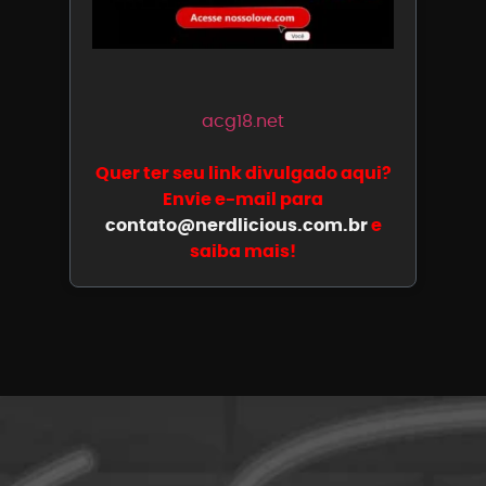
acg18.net
Quer ter seu link divulgado aqui?
Envie e-mail para
contato@nerdlicious.com.br
e
saiba mais!